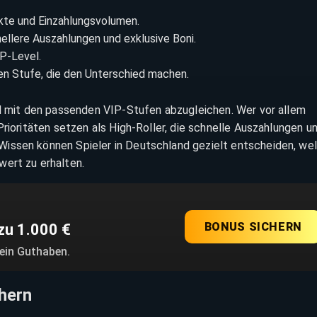
kte und Einzahlungsvolumen.
ellere Auszahlungen und exklusive Boni.
P-Level.
rten Stufe, die den Unterschied machen.
il mit den passenden VIP-Stufen abzugleichen. Wer vor allem
Prioritäten setzen als High-Roller, die schnelle Auszahlungen u
issen können Spieler in Deutschland gezielt entscheiden, we
wert zu erhalten.
BONUS SICHERN
zu 1.000 €
dein Guthaben.
hern