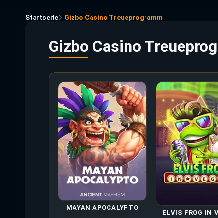
Startseite
Gizbo Casino Treueprogramm
Gizbo Casino Treuepr
MAYAN APOCALYPTO
ELVIS FROG IN