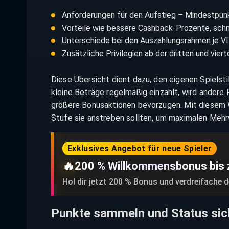
Anforderungen für den Aufstieg – Mindestpun
Vorteile wie bessere Cashback-Prozente, schn
Unterschiede bei den Auszahlungsrahmen je VI
Zusätzliche Privilegien ab der dritten und vie
Diese Übersicht dient dazu, den eigenen Spielst
kleine Beträge regelmäßig einzahlt, wird andere 
größere Bonusaktionen bevorzugen. Mit diesem W
Stufe sie anstreben sollten, um maximalen Mehr
Exklusives Angebot für neue Spieler
🔥
200 % Willkommensbonus bis 
Hol dir jetzt 200 % Bonus und verdreifache 
Punkte sammeln und Status sic