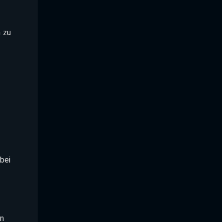
h zu
 bei
en