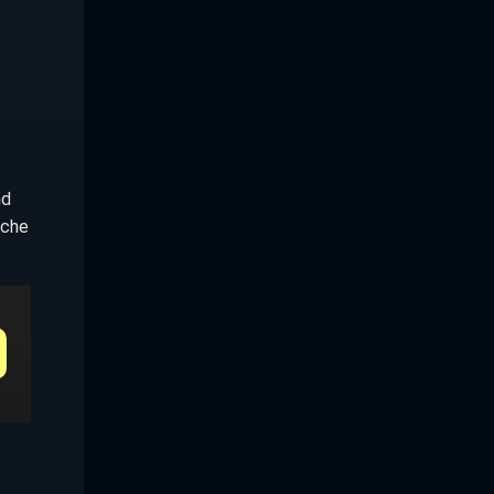
nd
lche