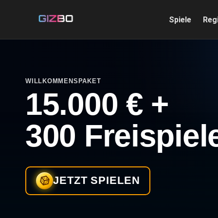
Spiele
Reg
WILLKOMMENSPAKET
15.000 € +
300 Freispiel
JETZT SPIELEN