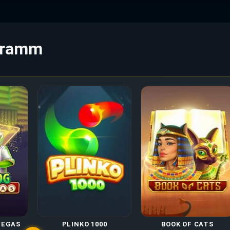
ogramm
 VEGAS
PLINKO 1000
BOOK OF CATS