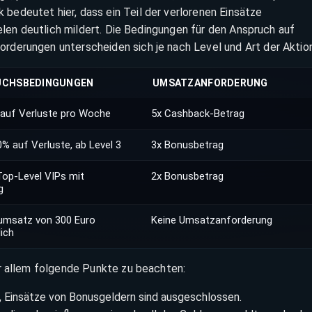
k bedeutet hier, dass ein Teil der verlorenen Einsätze
ielen deutlich mildert. Die Bedingungen für den Anspruch auf
derungen unterscheiden sich je nach Level und Art der Aktion
UCHSBEDINGUNGEN
UMSATZANFORDERUNG
 auf Verluste pro Woche
5x Cashback-Betrag
0% auf Verluste, ab Level 3
3x Bonusbetrag
Top-Level VIPs mit
2x Bonusbetrag
g
umsatz von 300 Euro
Keine Umsatzanforderung
lich
r allem folgende Punkte zu beachten:
, Einsätze von Bonusgeldern sind ausgeschlossen.