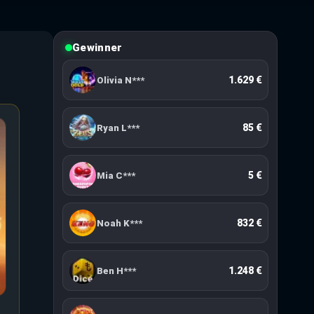
Gewinner
366 €
Aria T***
1.629 €
Olivia N***
85 €
Ryan L***
5 €
Mia C***
832 €
Noah K***