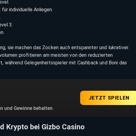
evel.
ür individuelle Anliegen.
.
vel 3.
n.
rung, sie machen das Zocken auch entspannter und lukrativer.
lvolumen profitieren am meisten von den reduzierten
t, während Gelegenheitsspieler mit Cashback und Boni das
JETZT SPIELEN
en und Gewinne behalten.
d Krypto bei Gizbo Casino