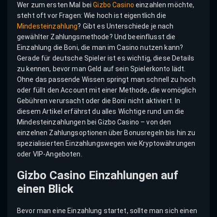
Wer zum ersten Mal bei
Gizbo Casino
einzahlen möchte,
steht oft vor Fragen: Wie hoch ist eigentlich die
Mindesteinzahlung
? Gibt es Unterschiede je nach
gewählter Zahlungsmethode? Und beeinflusst die
Einzahlung die Boni, die man im Casino nutzen kann?
Gerade für deutsche Spieler ist es wichtig, diese Details
zu kennen, bevor man Geld auf sein Spielerkonto lädt.
Ohne das passende Wissen springt man schnell zu hoch
oder füllt den Account mit einer Methode, die womöglich
Gebühren verursacht oder die Boni nicht aktiviert. In
diesem Artikel erfährst du alles Wichtige rund um die
Mindesteinzahlungen bei Gizbo Casino – von den
einzelnen Zahlungsoptionen über Bonusregeln bis hin zu
spezialisierten Einzahlungswegen wie Kryptowährungen
oder VIP-Angeboten.
Gizbo Casino Einzahlungen auf
einen Blick
Bevor man eine Einzahlung startet, sollte man sich einen