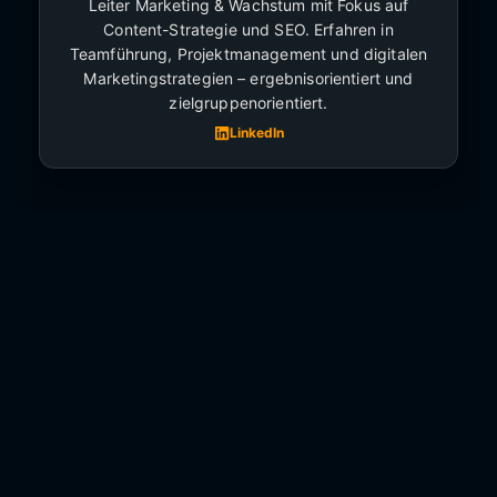
Leiter Marketing & Wachstum mit Fokus auf
Content-Strategie und SEO. Erfahren in
Teamführung, Projektmanagement und digitalen
Marketingstrategien – ergebnisorientiert und
zielgruppenorientiert.
LinkedIn