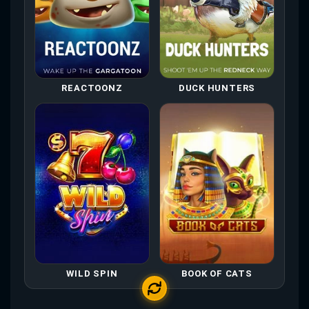
REACTOONZ
DUCK HUNTERS
WILD SPIN
BOOK OF CATS