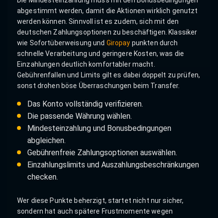
abgestimmt werden, damit die Aktionen wirklich genutzt
werden können. Sinnvoll ist es zudem, sich mit den
deutschen Zahlungsoptionen zu beschäftigen. Klassiker
wie Sofortüberweisung und
Giropay
punkten durch
schnelle Verarbeitung und geringere Kosten, was die
Einzahlungen deutlich komfortabler macht.
Gebührenfallen und Limits gilt es dabei doppelt zu prüfen,
sonst drohen böse Überraschungen beim Transfer.
Das Konto vollständig verifizieren.
Die passende Währung wählen.
Mindesteinzahlung und Bonusbedingungen
abgleichen.
Gebührenfreie Zahlungsoptionen auswählen.
Einzahlungslimits und Auszahlungsbeschränkungen
checken.
Wer diese Punkte beherzigt, startet nicht nur sicher,
sondern hat auch spätere Frustmomente wegen