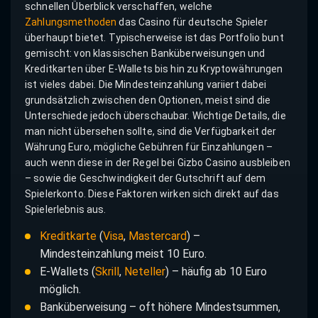
schnellen Überblick verschaffen, welche
Zahlungsmethoden
das Casino für deutsche Spieler
überhaupt bietet. Typischerweise ist das Portfolio bunt
gemischt: von klassischen Banküberweisungen und
Kreditkarten über E-Wallets bis hin zu Kryptowährungen
ist vieles dabei. Die Mindesteinzahlung variiert dabei
grundsätzlich zwischen den Optionen, meist sind die
Unterschiede jedoch überschaubar. Wichtige Details, die
man nicht übersehen sollte, sind die Verfügbarkeit der
Währung Euro, mögliche Gebühren für Einzahlungen –
auch wenn diese in der Regel bei Gizbo Casino ausbleiben
– sowie die Geschwindigkeit der Gutschrift auf dem
Spielerkonto. Diese Faktoren wirken sich direkt auf das
Spielerlebnis aus.
Kreditkarte
(
Visa
,
Mastercard
) –
Mindesteinzahlung meist 10 Euro.
E-Wallets (
Skrill
,
Neteller
) – häufig ab 10 Euro
möglich.
Banküberweisung – oft höhere Mindestsummen,