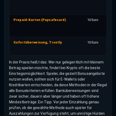
Prepaid-Karten (Paysafecard)
10 Euro
Sofortüberweisung, Trustly
10 Euro
In der Praxis heißt das: Wer nur gelegentlich mit kleinem
Betrag spielen möchte, findet bei Krypto oft die beste
Einstiegsmöglichkeit. Spieler, die gezielt Bonusangebote
nutzen wollen, sollten sich für E-Wallets oder
Kreditkarten entscheiden, da diese Methoden in der Regel
alle Bonuskriterien erfüllen. Banküberweisungen sind
zwar sicher, dauern aber länger und haben oft höhere
Mindestbeträge. Ein Tipp: Vor jeder Einzahlung genau
prüfen, ob die gewählte Methode auch später für
Auszahlungen zur Verfügung steht, um unnötige Hürden