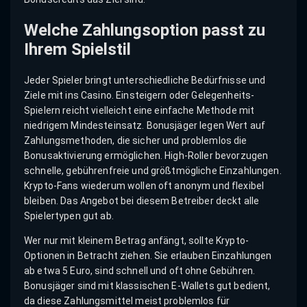
Welche Zahlungsoption passt zu
Ihrem Spielstil
Jeder Spieler bringt unterschiedliche Bedürfnisse und
Ziele mit ins Casino. Einsteigern oder Gelegenheits-
Spielern reicht vielleicht eine einfache Methode mit
niedrigem Mindesteinsatz. Bonusjäger legen Wert auf
Zahlungsmethoden, die sicher und problemlos die
Bonusaktivierung ermöglichen. High-Roller bevorzugen
schnelle, gebührenfreie und größtmögliche Einzahlungen.
Krypto-Fans wiederum wollen oft anonym und flexibel
bleiben. Das Angebot bei diesem Betreiber deckt alle
Spielertypen gut ab.
Wer nur mit kleinem Betrag anfängt, sollte Krypto-
Optionen in Betracht ziehen. Sie erlauben Einzahlungen
ab etwa 5 Euro, sind schnell und oft ohne Gebühren.
Bonusjäger sind mit klassischen E-Wallets gut bedient,
da diese Zahlungsmittel meist problemlos für