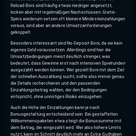
Reload-Boni sind häufig etwas niedriger angesetzt,
locken aber mit regelmäßigen Nachschüssen. Gratis-
Spins wiederum setzen oft kleinere Mindesteinzahlungen
voraus, sind aber an andere Umsatzanforderungen
gekoppelt.
Besonders interessant sind No-Deposit-Boni, da sie kein
eigenes Geld voraussetzen. Allerdings sind hier die
Umsatzbedingungen meist deutlich strenger, was
bedeutet, dass Gewinne erst nach intensiven Spielrunden
ausgezahlt werden können. Wer gezielt Boni mit dem Ziel
der schnellen Auszahlung sucht, sollte also immer genau
die Details recherchieren und den passenden
Einzahlungsbetrag wählen, der den Bedingungen
entspricht, ohne unnötiges Risiko einzugehen.
Auch die Höhe der Einzahlungen kann je nach
Bonusgestaltung entscheidend sein. Bei gestaffelten
Willkommenspaketen etwa steigt die Bonussumme mit
dem Betrag, der eingezahlt wird. Wer also höhere Limits
nutzt, kann im Schnitt deutlich mehr an Extra-Guthaben