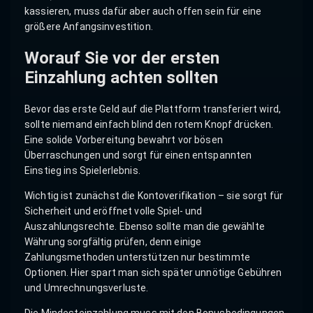
kassieren, muss dafür aber auch offen sein für eine
größere Anfangsinvestition.
Worauf Sie vor der ersten
Einzahlung achten sollten
Bevor das erste Geld auf die Plattform transferiert wird,
sollte niemand einfach blind den rotem Knopf drücken.
Eine solide Vorbereitung bewahrt vor bösen
Überraschungen und sorgt für einen entspannten
Einstieg ins Spielerlebnis.
Wichtig ist zunächst die Kontoverifikation – sie sorgt für
Sicherheit und eröffnet volle Spiel- und
Auszahlungsrechte. Ebenso sollte man die gewählte
Währung sorgfältig prüfen, denn einige
Zahlungsmethoden unterstützen nur bestimmte
Optionen. Hier spart man sich später unnötige Gebühren
und Umrechnungsverluste.
Die Mindesteinzahlung muss mit den Bonusbedingungen