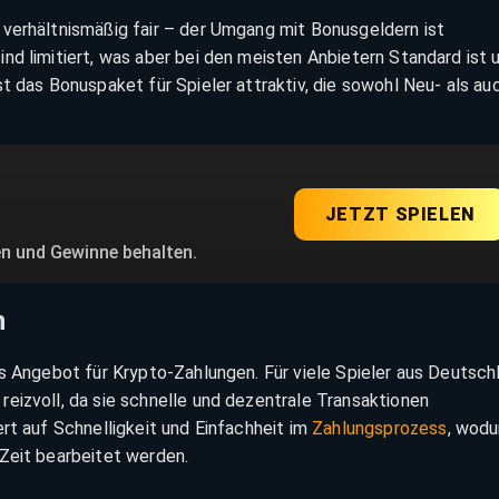
verhältnismäßig fair – der Umgang mit Bonusgeldern ist
nd limitiert, was aber bei den meisten Anbietern Standard ist 
t das Bonuspaket für Spieler attraktiv, die sowohl Neu- als au
JETZT SPIELEN
en und Gewinne behalten.
n
es Angebot für Krypto-Zahlungen. Für viele Spieler aus Deutsch
eizvoll, da sie schnelle und dezentrale Transaktionen
rt auf Schnelligkeit und Einfachheit im
Zahlungsprozess
, wodu
Zeit bearbeitet werden.