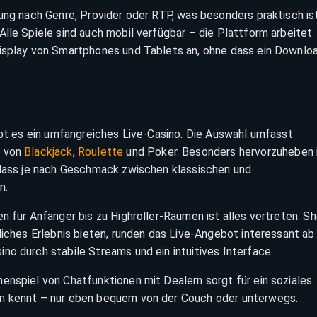
ung nach Genre, Provider oder RTP, was besonders praktisch ist
lle Spiele sind auch mobil verfügbar – die Plattform arbeitet
Display von Smartphones und Tablets an, ohne dass ein Downlo
gibt es ein umfangreiches Live-Casino. Die Auswahl umfasst
n von
Blackjack
,
Roulette
und Poker. Besonders hervorzuheben 
 dass je nach Geschmack zwischen klassischen und
n.
n für Anfänger bis zu Highroller-Räumen ist alles vertreten. S
liches Erlebnis bieten, runden das Live-Angebot interessant ab.
no durch stabile Streams und ein intuitives Interface.
enspiel von Chatfunktionen mit Dealern sorgt für ein soziales
en kennt – nur eben bequem von der Couch oder unterwegs.