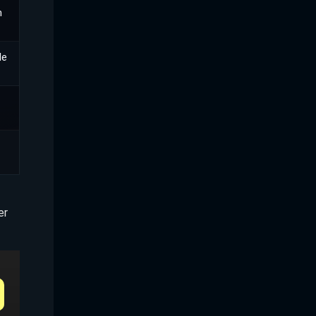
n
le
-
er