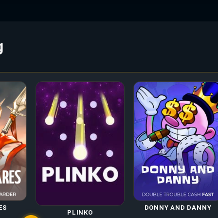
g
DONNY AND DANNY
ES
PLINKO