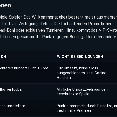
onen
 viele Spieler. Das Willkommenspaket besteht meist aus mehre
staffelt zur Verfügung stehen. Die fortlaufenden Promotionen
load-Boni oder exklusiven Turnieren. Hinzu kommt das VIP-Syst
ort können gesammelte Punkte gegen Bonusgelder oder andere
UCH
WICHTIGE BEDINGUNGEN
ehreren hundert Euro + Free
30x Umsatz, keine Slots
ausgeschlossen, kein Casino
Hold’em
ßig verfügbar
Ähnliche Umsatzbedingungen,
beschränkte Spiele
ten umstellbar
Punkte sammeln durch Einsätze, n
bestimmte Prämien