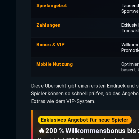
Spielangebot
Tausen
Sportwe
Zahlungen
Exklusiv
Transak
Bonus & VIP
Willkom
Promoti
Mobile Nutzung
Optimier
basiert,
Diese Übersicht gibt einen ersten Eindruck und 
Spieler können so schnell prüfen, ob das Angebot
Extras wie dem VIP-System.
Exklusives Angebot für neue Spieler
🔥
200 % Willkommensbonus bis 