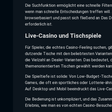
Die Suchfunktion ermöglicht eine schnelle Filter
wenn man schnelle Entscheidungen treffen will. A
browserbasiert und passt sich fließend an Das 
erforderlich ist.
Live-Casino und Tischspiele
Für Spieler, die echtes Casino-Feeling suchen, 
dutzende Tische mit den beliebtesten Variante
die Vielzahl an Dealer-Varianten. Das bedeutet,
themenorientierten Tischen gewählt werden kan
Die Spieltiefe ist solide: Von Low-Budget-Tische
Games, die oft ein sportliches oder Lotterie-ähn
Auf Desktop und Mobil beeindruckt das Live-Casi
Die Bedienung ist unkompliziert, und das Zusamm
Erlebnis, wie man es von echten Casino-Besuch