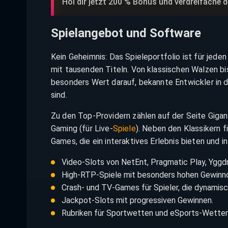
Hol dir jetzt 200 % Bonus und verdreifache 
Spielangebot und Software
Kein Geheimnis: Das Spieleportfolio ist für jede
mit tausenden Titeln. Von klassischen Walzen bi
besonders Wert darauf, bekannte Entwickler in d
sind.
Zu den Top-Providern zählen auf der Seite Gigan
Gaming (für Live-
Spiele
). Neben den Klassikern 
Games, die ein interaktives Erlebnis bieten und 
Video-Slots von NetEnt, Pragmatic Play, Yggdra
High-RTP-Spiele mit besonders hohen Gewinn
Crash- und TV-Games für Spieler, die dynamisc
Jackpot-Slots mit progressiven Gewinnen.
Rubriken für Sportwetten und eSports-Wetten