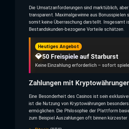
Die Umsatzanforderungen sind marktüblich, aber 
transparent. Maximalgewinne aus Bonusspielen si
somit keine Überraschung darstellt. Insgesamt is
Bestandskunden-bezogene Vorteile schätzen.
Heutiges Angebot
💎
50 Freispiele auf Starburst
Keine Einzahlung erforderlich – sofort spiel
Zahlungen mit Kryptowährunge
Eine Besonderheit des Casinos ist sein exklusiv
ist die Nutzung von Kryptowährungen besonders r
ermöglichen. Die Philosophie der Plattform basie
zum Beispiel Auszahlungen oft binnen kürzester 