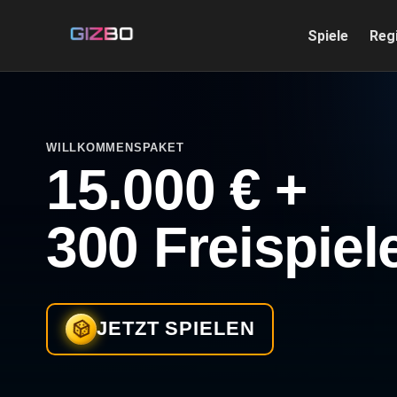
Spiele
Reg
WILLKOMMENSPAKET
15.000 € +
300 Freispiel
JETZT SPIELEN