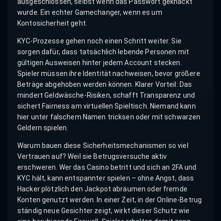
ausgeschlossen, selbst wenn das Passwort geknackt
wurde. Ein echter Gamechanger, wenn es um
Kontosicherheit geht.
KYC-Prozesse gehen noch einen Schritt weiter. Sie
sorgen dafür, dass tatsächlich lebende Personen mit
gültigen Ausweisen hinter jedem Account stecken.
Spieler müssen ihre Identität nachweisen, bevor größere
Beträge abgehoben werden können. Klarer Vorteil: Das
mindert Geldwäsche-Risiken, schafft Transparenz und
sichert Fairness am virtuellen Spieltisch. Niemand kann
hier unter falschem Namen tricksen oder mit schwarzen
Geldern spielen.
Warum bauen diese Sicherheitsmechanismen so viel
Vertrauen auf? Weil sie Betrugsversuche aktiv
erschweren. Wer das Casino betritt und sich an 2FA und
KYC hält, kann entspannter spielen – ohne Angst, dass
Hacker plötzlich den Jackpot abräumen oder fremde
Konten genutzt werden. In einer Zeit, in der Online-Betrug
ständig neue Gesichter zeigt, wirkt dieser Schutz wie