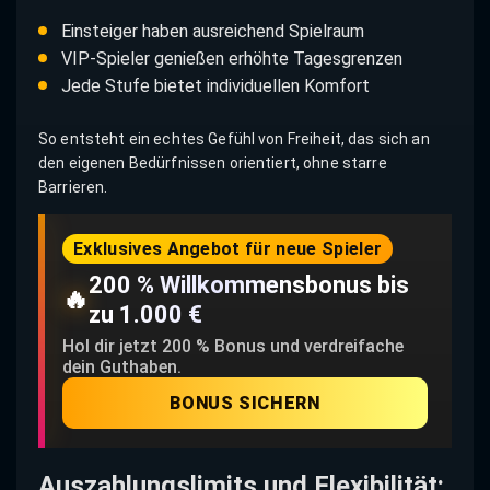
Einsteiger haben ausreichend Spielraum
VIP-Spieler genießen erhöhte Tagesgrenzen
Jede Stufe bietet individuellen Komfort
So entsteht ein echtes Gefühl von Freiheit, das sich an
den eigenen Bedürfnissen orientiert, ohne starre
Barrieren.
Exklusives Angebot für neue Spieler
200 % Willkommensbonus bis
🔥
zu 1.000 €
Hol dir jetzt 200 % Bonus und verdreifache
dein Guthaben.
BONUS SICHERN
Auszahlungslimits und Flexibilität: