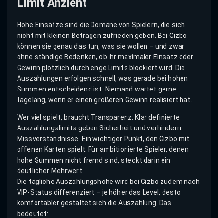
Limit Anzieht
Hohe Einsätze sind die Domäne von Spielern, die sich
nicht mit kleinen Beträgen zufrieden geben. Bei Gizbo
können sie genau das tun, was sie wollen – und zwar
ohne ständige Bedenken, ob ihr maximaler Einsatz oder
Gewinn plötzlich durch enge Limits blockiert wird. Die
Auszahlungen erfolgen schnell, was gerade bei hohen
Summen entscheidend ist. Niemand wartet gerne
tagelang, wenn er einen größeren Gewinn realisiert hat.
Wer viel spielt, braucht Transparenz: Klar definierte
Auszahlungslimits geben Sicherheit und verhindern
Missverständnisse. Ein wichtiger Punkt, den Gizbo mit
offenen Karten spielt. Für ambitionierte Spieler, denen
hohe Summen nicht fremd sind, steckt darin ein
deutlicher Mehrwert.
Die tägliche Auszahlungshöhe wird bei Gizbo zudem nach
VIP-Status differenziert – je höher das Level, desto
komfortabler gestaltet sich die Auszahlung. Das
bedeutet: