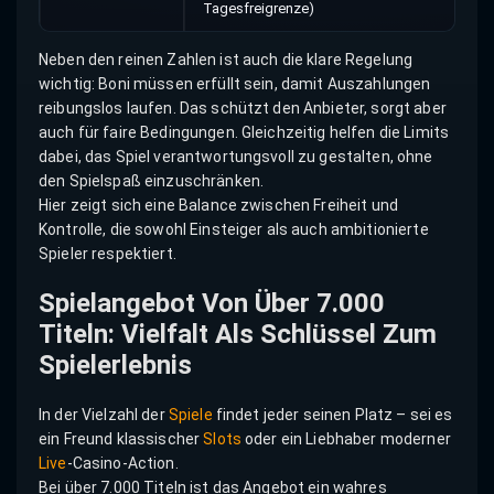
Tagesfreigrenze)
Neben den reinen Zahlen ist auch die klare Regelung
wichtig: Boni müssen erfüllt sein, damit Auszahlungen
reibungslos laufen. Das schützt den Anbieter, sorgt aber
auch für faire Bedingungen. Gleichzeitig helfen die Limits
dabei, das Spiel verantwortungsvoll zu gestalten, ohne
den Spielspaß einzuschränken.
Hier zeigt sich eine Balance zwischen Freiheit und
Kontrolle, die sowohl Einsteiger als auch ambitionierte
Spieler respektiert.
Spielangebot Von Über 7.000
Titeln: Vielfalt Als Schlüssel Zum
Spielerlebnis
In der Vielzahl der
Spiele
findet jeder seinen Platz – sei es
ein Freund klassischer
Slots
oder ein Liebhaber moderner
Live
-Casino-Action.
Bei über 7.000 Titeln ist das Angebot ein wahres