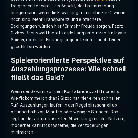
freigeschaltet wird – ein Aspekt, der Enttäuschung
bringen kann, wenn die Erwartungen an schnelle Gewinne
hoch sind. Mehr Transparenz und einfachere
Bedingungen würden hier für mehr Freude sorgen. Fazit:
Gizbos Bonuswelt bietet solide Langzeitnutzen für loyale
Spieler, doch das Einstiegsangebot könnte noch feiner
geschliffen werden.
Spielerorientierte Perspektive auf
Auszahlungsprozesse: Wie schnell
fließt das Geld?
Wenn der Gewinn auf dem Konto landet, zählt nur eins:
Wie fix komme ich dran? Gizbo hat hier einen schnellen
Ruf. Auszahlungen laufen in der Regel blitzschnell ab –
oft innerhalb von Minuten oder wenigen Stunden. Das
liegt an der automatisierten Abwicklung und der Nutzung
moderner Zahlungssysteme, die Verzögerungen
minimieren.